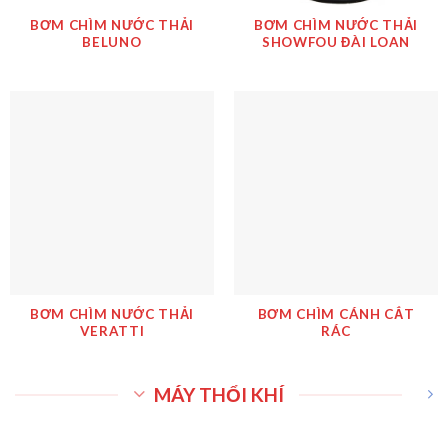
BƠM CHÌM NƯỚC THẢI
BƠM CHÌM NƯỚC THẢI
SHOWFOU ĐÀI LOAN
BELUNO
BƠM CHÌM NƯỚC THẢI
BƠM CHÌM CÁNH CẮT
VERATTI
RÁC
MÁY THỔI KHÍ