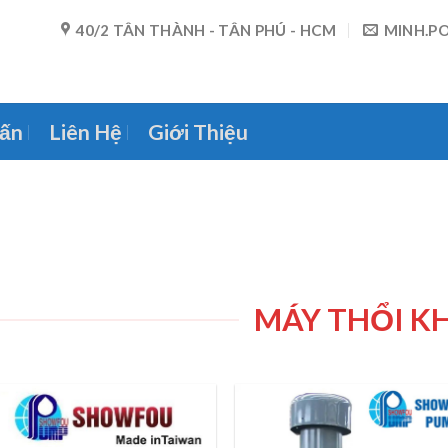
40/2 TÂN THÀNH - TÂN PHÚ - HCM
MINH.P
ấn
Liên Hệ
Giới Thiệu
MÁY THỔI KH