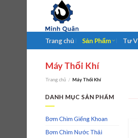
Skip
to
content
Trang chủ
Sản Phẩm
Tư V
Máy Thổi Khí
Trang chủ
/
Máy Thổi Khí
DANH MỤC SẢN PHẨM
Bơm Chìm Giếng Khoan
Bơm Chìm Nước Thải