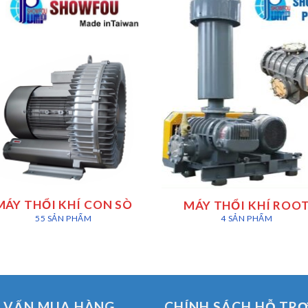
MÁY THỔI KHÍ CON SÒ
MÁY THỔI KHÍ ROO
55 SẢN PHẨM
4 SẢN PHẨM
 VẤN MUA HÀNG
CHÍNH SÁCH HỖ TR