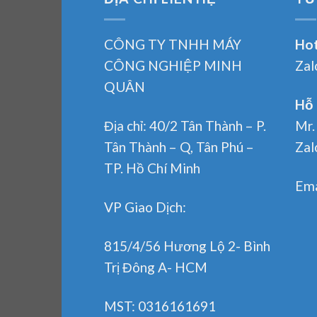
CÔNG TY TNHH MÁY
Hot
CÔNG NGHIỆP MINH
Zal
QUÂN
Hỗ 
Địa chỉ: 40/2 Tân Thành – P.
Mr.
Tân Thành – Q, Tân Phú –
Zal
TP. Hồ Chí Minh
Ema
VP Giao Dịch:
815/4/56 Hương Lộ 2- Bình
Trị Đông A- HCM
MST: 0316161691