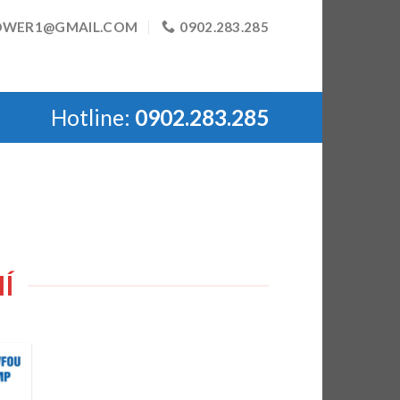
OWER1@GMAIL.COM
0902.283.285
Hotline:
0902.283.285
Í