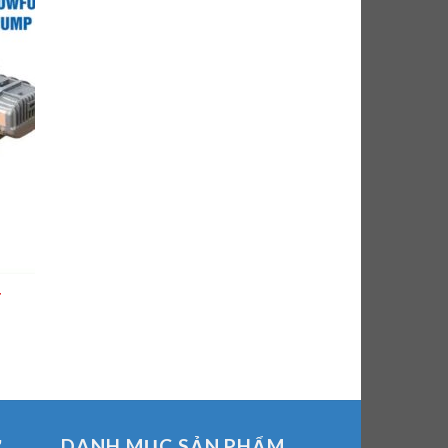
T
Ợ
DANH MỤC SẢN PHẨM