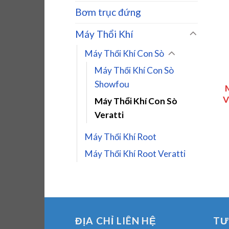
Bơm trục đứng
Máy Thổi Khí
Máy Thổi Khí Con Sò
Máy Thổi Khí Con Sò
Showfou
V
Máy Thổi Khí Con Sò
Veratti
Máy Thổi Khí Root
Máy Thổi Khí Root Veratti
ĐỊA CHỈ LIÊN HỆ
TƯ