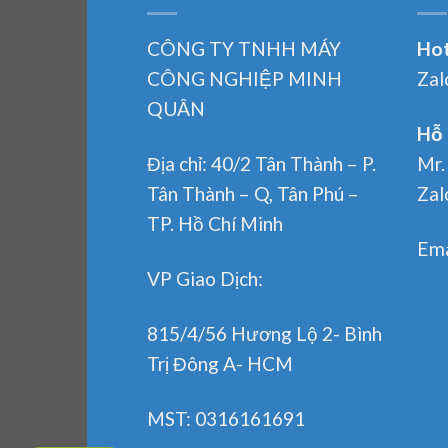
CÔNG TY TNHH MÁY
Hot
CÔNG NGHIỆP MINH
Zal
QUÂN
Hỗ 
Địa chỉ: 40/2 Tân Thành – P.
Mr.
Tân Thành – Q, Tân Phú –
Zal
TP. Hồ Chí Minh
Ema
VP Giao Dịch:
815/4/56 Hương Lộ 2- Bình
Trị Đông A- HCM
MST: 0316161691