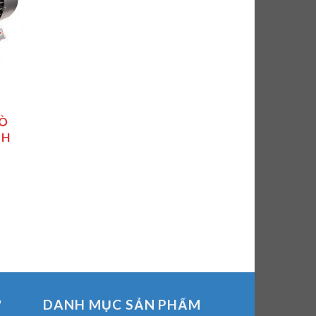
SÒ
NH
Ợ
DANH MỤC SẢN PHẨM