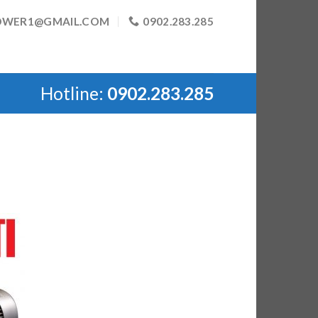
OWER1@GMAIL.COM
0902.283.285
Hotline:
0902.283.285