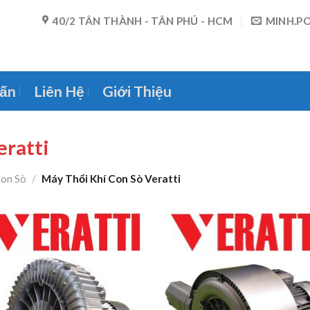
40/2 TÂN THÀNH - TÂN PHÚ - HCM
MINH.P
ấn
Liên Hệ
Giới Thiệu
eratti
Con Sò
/
Máy Thổi Khí Con Sò Veratti