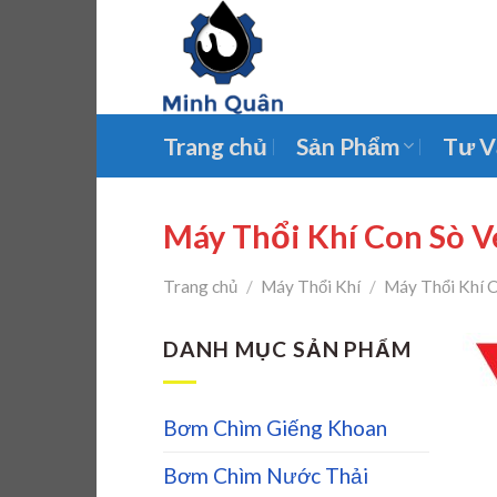
Skip
to
content
Trang chủ
Sản Phẩm
Tư V
Máy Thổi Khí Con Sò V
Trang chủ
/
Máy Thổi Khí
/
Máy Thổi Khí 
DANH MỤC SẢN PHẨM
Bơm Chìm Giếng Khoan
Bơm Chìm Nước Thải