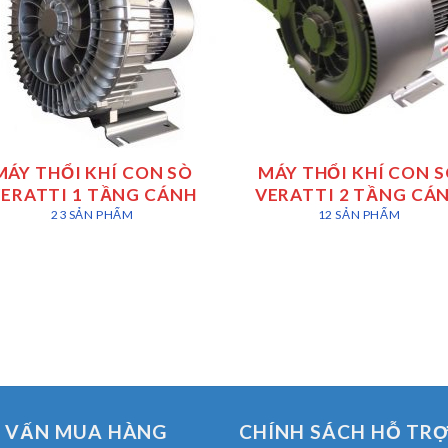
MÁY THỔI KHÍ CON SÒ
MÁY THỔI KHÍ CON 
ERATTI 1 TẦNG CÁNH
VERATTI 2 TẦNG CÁ
23 SẢN PHẨM
12 SẢN PHẨM
 VẤN MUA HÀNG
CHÍNH SÁCH HỖ TR