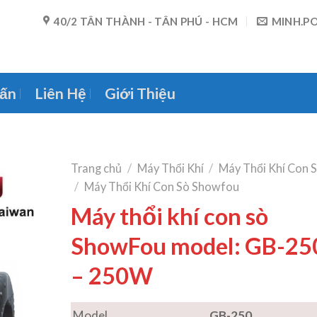
40/2 TÂN THÀNH - TÂN PHÚ - HCM
MINH.P
ấn
Liên Hệ
Giới Thiệu
Trang chủ
/
Máy Thổi Khí
/
Máy Thổi Khí Con 
/
Máy Thổi Khí Con Sò Showfou
Máy thổi khí con sò
ShowFou model: GB-25
– 250W
Model
GB-250