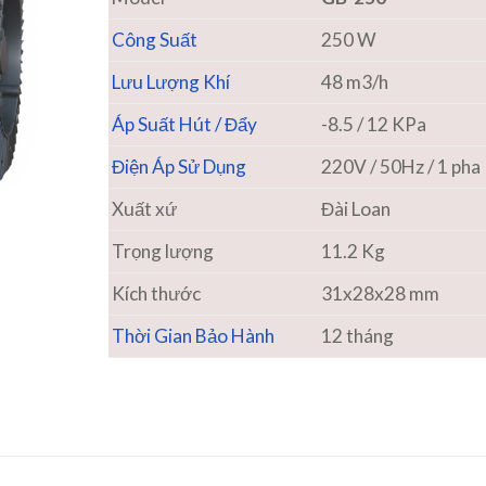
Công Suất
250 W
Lưu Lượng Khí
48 m3/h
Áp Suất Hút / Đẩy
-8.5 / 12 KPa
Điện Áp Sử Dụng
220V / 50Hz / 1 pha
Xuất xứ
Đài Loan
Trọng lượng
11.2 Kg
Kích thước
31x28x28 mm
Thời Gian Bảo Hành
12 tháng