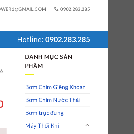
OWER1@GMAIL.COM
0902.283.285
Hotline:
0902.283.285
DANH MỤC SẢN
PHẨM
Sò
Bơm Chìm Giếng Khoan
Bơm Chìm Nước Thải
0
Bơm trục đứng
Máy Thổi Khí