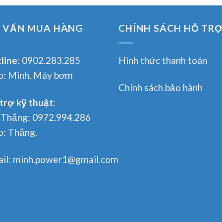
 VẤN MUA HÀNG
CHÍNH SÁCH HỖ TR
line
:
0902.283.285
Hình thức thanh toán
o:
Minh. Máy bơm
Chính sách bảo hành
trợ kỹ thuật
:
 Thắng:
0972.994.286
o:
Thắng.
il:
minh.power1@gmail.com